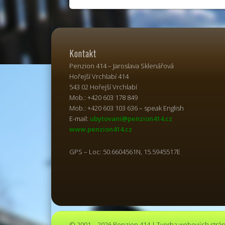
Kontakt
Penzion 414 – Jaroslava Sklenářová
Hořejší Vrchlabí 414
543 02 Hořejší Vrchlabí
Mob.: +420 603 178 849
Mob.: +420 603 103 636 – speak English
E-mail:
ubytovani@penzion414.cz
www.penzion414.cz
GPS – Loc: 50.6604561N, 15.5945517E
© 2001 – 2026 Penzion 414 | Tvorba webových str