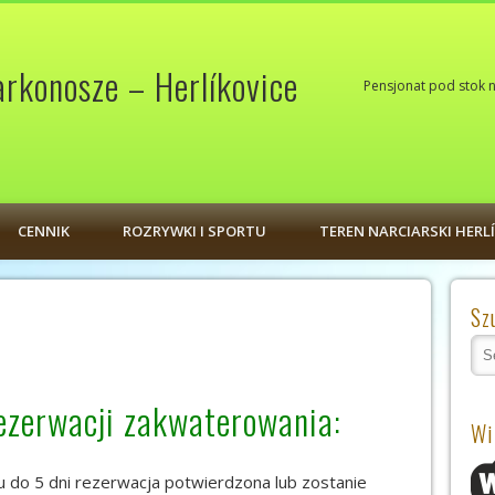
rkonosze – Herlíkovice
Pensjonat pod stok n
CENNIK
ROZRYWKI I SPORTU
TEREN NARCIARSKI HERL
Sz
ezerwacji zakwaterowania:
Wi
 do 5 dni rezerwacja potwierdzona lub zostanie