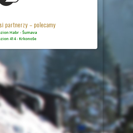
si partnerzy – polecamy
zion Habr - Šumava
zion 414 - Krkonoše