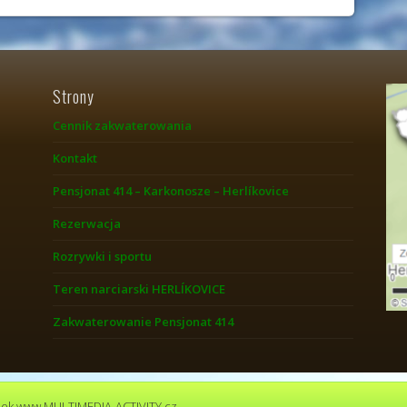
Strony
Cennik zakwaterowania
Kontakt
Pensjonat 414 – Karkonosze – Herlíkovice
Rezerwacja
Rozrywki i sportu
Teren narciarski HERLÍKOVICE
Zakwaterowanie Pensjonat 414
ánek www.MULTIMEDIA-ACTIVITY.cz