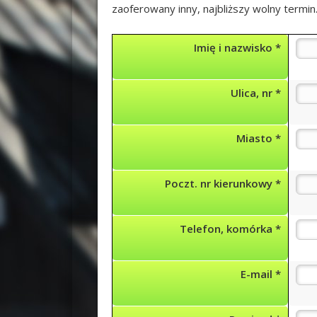
zaoferowany inny, najbliższy wolny termin
Imię i nazwisko *
Ulica, nr *
Miasto *
Poczt. nr kierunkowy *
Telefon, komórka *
E-mail *