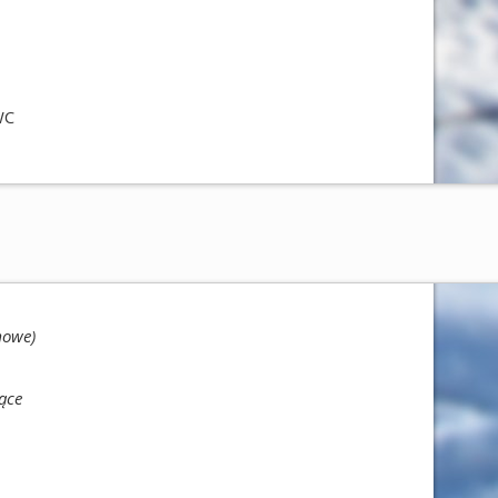
 WC
mowe)
ące